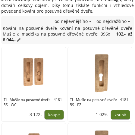
dotváří celkový dojem. Díky tomu získáte funkční i vzhledově
povedené kování pro posuvné dřevěné dveře.
od nejlevnějšího
od nejdražšího
Kování na posuvné dveře Kování na posuvné dřevěné dveře
Mušle a madélka na posuvné dřevěné dveře: 396x
102,- až
6 044,-
TI - Mušle na posuvné dveře - 4181
TI - Mušle na posuvné dveře - 4181
5S - WC
5S - PZ
3 122
1 029
,-
,-
2 580,00
850,00