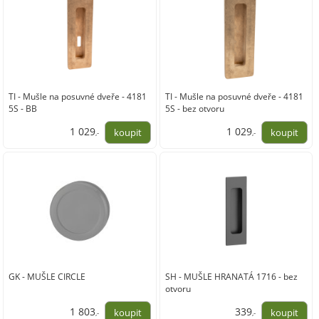
TI - Mušle na posuvné dveře - 4181
TI - Mušle na posuvné dveře - 4181
5S - BB
5S - bez otvoru
1 029
1 029
,-
,-
850,00
850,00
GK - MUŠLE CIRCLE
SH - MUŠLE HRANATÁ 1716 - bez
otvoru
1 803
339
,-
,-