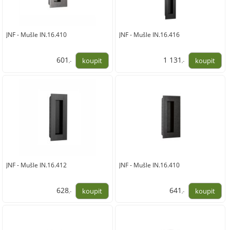
JNF - Mušle IN.16.410
JNF - Mušle IN.16.416
601
1 131
,-
,-
497,00
935,00
JNF - Mušle IN.16.412
JNF - Mušle IN.16.410
628
641
,-
,-
519,00
530,00