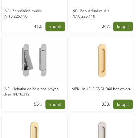
JNF - Zapuštěná mušle
JNF - Zapuštěná mušle
IN.16.225.110
IN.16.225.110
413
347
,-
,-
341,00
287,00
JNF - Úchytka do čela posuvných
MPK - MUŠLE OVÁL 040 bez otvoru
dveří IN.16.319
551
333
,-
,-
455,00
275,00