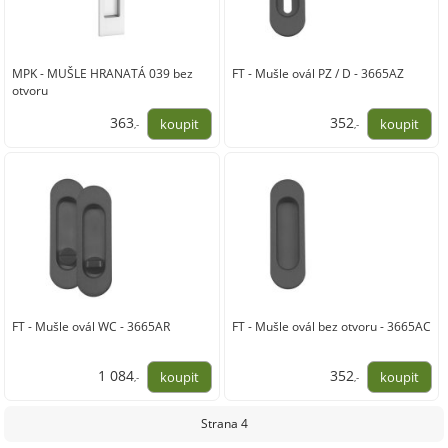
MPK - MUŠLE HRANATÁ 039 bez
FT - Mušle ovál PZ / D - 3665AZ
otvoru
363
352
,-
,-
300,00
291,00
FT - Mušle ovál WC - 3665AR
FT - Mušle ovál bez otvoru - 3665AC
1 084
352
,-
,-
896,00
291,00
Strana 4