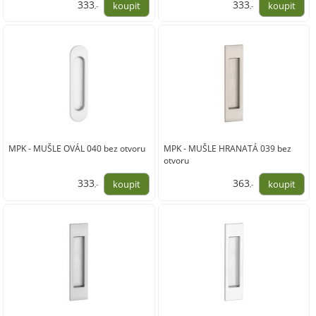
333
333
,-
,-
275,00
275,00
MPK - MUŠLE OVÁL 040 bez otvoru
MPK - MUŠLE HRANATÁ 039 bez
otvoru
333
363
,-
,-
275,00
300,00