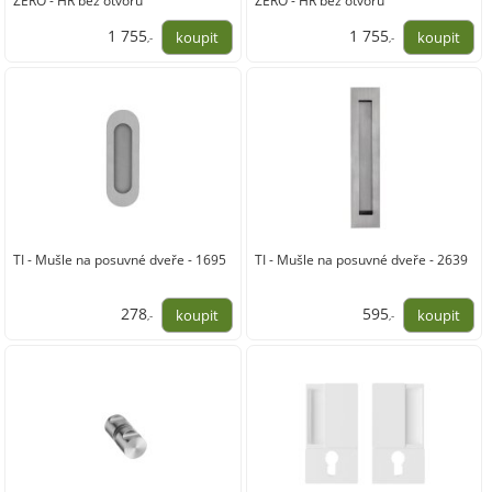
ZERO - HR bez otvoru
ZERO - HR bez otvoru
1 755
1 755
,-
,-
1 450,00
1 450,00
TI - Mušle na posuvné dveře - 1695
TI - Mušle na posuvné dveře - 2639
278
595
,-
,-
230,00
492,00