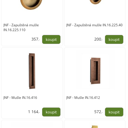
JNF - Zapuštěná mušle
JNF - Zapuštěná mušle IN.16.225.40
IN.16.225.110
357
200
,-
,-
295,00
165,00
JNF - Mušle IN.16.416
JNF - Mušle IN.16.412
1 164
572
,-
,-
962,00
473,00