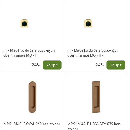
1 340,00
1 490,00
FT - Madélko do čela posuvných
FT - Madélko do čela posuvných
dveří hranaté MQ - HR
dveří hranaté MQ - HR
243
243
,-
,-
201,00
201,00
MPK - MUŠLE OVÁL 040 bez otvoru
MPK - MUŠLE HRANATÁ 039 bez
otvoru