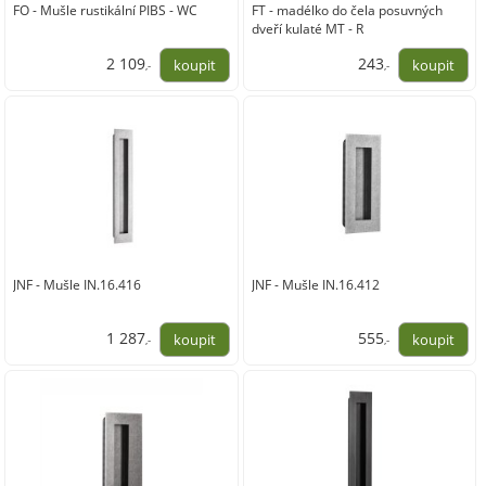
FO - Mušle rustikální PIBS - WC
FT - madélko do čela posuvných
dveří kulaté MT - R
2 109
243
,-
,-
1 743,00
201,00
JNF - Mušle IN.16.416
JNF - Mušle IN.16.412
1 287
555
,-
,-
1 064,00
459,00