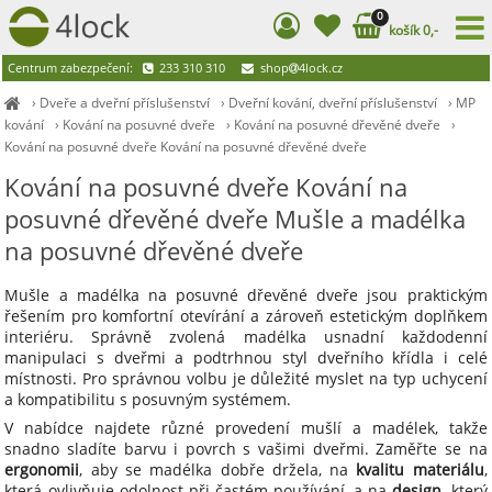
0
košík 0,-
Centrum zabezpečení:
233 310 310
shop
4lock.cz
›
Dveře a dveřní příslušenství
›
Dveřní kování, dveřní příslušenství
›
MP
kování
›
Kování na posuvné dveře
›
Kování na posuvné dřevěné dveře
›
Kování na posuvné dveře Kování na posuvné dřevěné dveře
Kování na posuvné dveře Kování na
posuvné dřevěné dveře Mušle a madélka
na posuvné dřevěné dveře
Mušle a madélka na posuvné dřevěné dveře jsou praktickým
řešením pro komfortní otevírání a zároveň estetickým doplňkem
interiéru. Správně zvolená madélka usnadní každodenní
manipulaci s dveřmi a podtrhnou styl dveřního křídla i celé
místnosti. Pro správnou volbu je důležité myslet na typ uchycení
a kompatibilitu s posuvným systémem.
V nabídce najdete různé provedení mušlí a madélek, takže
snadno sladíte barvu i povrch s vašimi dveřmi. Zaměřte se na
ergonomii
, aby se madélka dobře držela, na
kvalitu materiálu
,
která ovlivňuje odolnost při častém používání, a na
design
, který