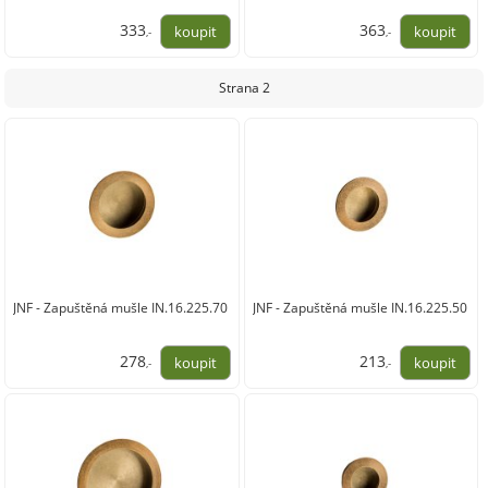
333
363
,-
,-
275,00
300,00
Strana 2
JNF - Zapuštěná mušle IN.16.225.70
JNF - Zapuštěná mušle IN.16.225.50
278
213
,-
,-
230,00
176,00