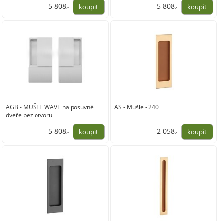
5 808
5 808
,-
,-
4 800,00
4 800,00
AGB - MUŠLE WAVE na posuvné
AS - Mušle - 240
dveře bez otvoru
5 808
2 058
,-
,-
4 800,00
1 701,00