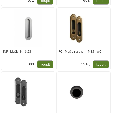
572
661
,-
,-
473,00
546,00
JNF - Mušle IN.16.231
FO - Mušle rustikální PIBS - WC
380
2 516
,-
,-
314,00
2 079,00