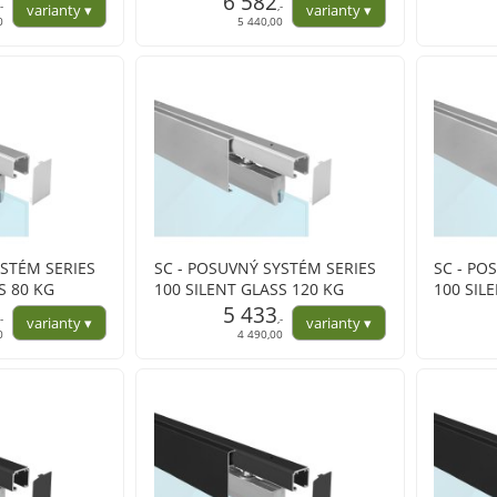
6 582
,-
,-
profil
0
5 440,00
YSTÉM SERIES
SC - POSUVNÝ SYSTÉM SERIES
SC - PO
S 80 KG
100 SILENT GLASS 120 KG
100 SIL
l
s krytem na profil
5 433
s krytem
,-
,-
0
4 490,00