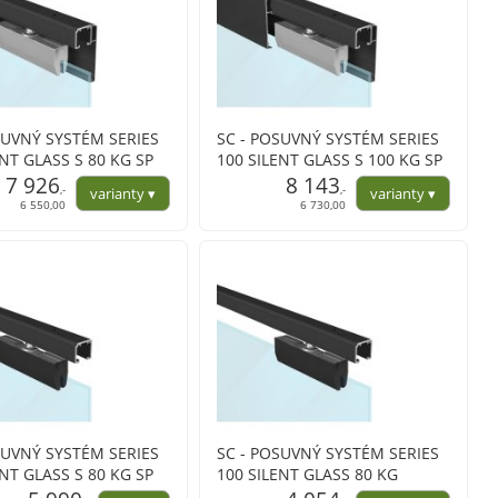
SUVNÝ SYSTÉM SERIES
SC - POSUVNÝ SYSTÉM SERIES
ENT GLASS S 80 KG SP
100 SILENT GLASS S 100 KG SP
tranným krytem na
7 926
s oboustranným krytem na
8 143
,-
,-
profil
6 550,00
6 730,00
SUVNÝ SYSTÉM SERIES
SC - POSUVNÝ SYSTÉM SERIES
ENT GLASS S 80 KG SP
100 SILENT GLASS 80 KG