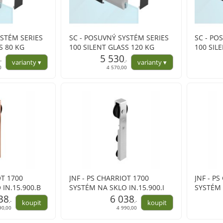
YSTÉM SERIES
SC - POSUVNÝ SYSTÉM SERIES
SC - PO
S 80 KG
100 SILENT GLASS 120 KG
100 SIL
l
s krytem na profil
5 530
s krytem
,-
,-
0
4 570,00
OT 1700
JNF - PS CHARRIOT 1700
JNF - P
IN.15.900.B
SYSTÉM NA SKLO IN.15.900.I
SYSTÉM 
38
6 038
,-
,-
90,00
4 990,00