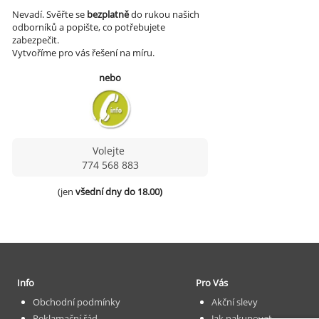
Nevadí.
Svěřte se
bezplatně
do rukou našich
odborníků a popište, co potřebujete
zabezpečit.
Vytvoříme pro vás řešení na míru.
nebo
Volejte
774 568 883
(jen 
všední dny do 18.00)
Info
Pro Vás
Obchodní podmínky
Akční slevy
Reklamační řád
Jak nakupovat