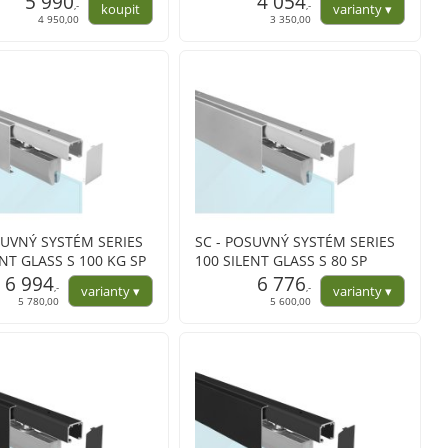
5 990
4 054
,-
,-
4 950,00
3 350,00
SUVNÝ SYSTÉM SERIES
SC - POSUVNÝ SYSTÉM SERIES
ENT GLASS S 100 KG SP
100 SILENT GLASS S 80 SP
 na profil
6 994
s krytem na profil
6 776
,-
,-
5 780,00
5 600,00