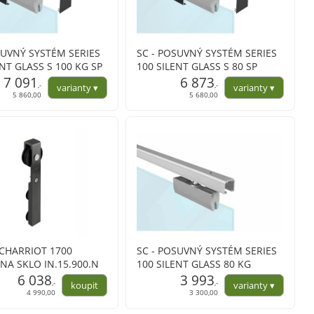
SUVNÝ SYSTÉM SERIES
SC - POSUVNÝ SYSTÉM SERIES
ENT GLASS S 100 KG SP
100 SILENT GLASS S 80 SP
 na profil
7 091
s krytem na profil
6 873
,-
,-
5 860,00
5 680,00
S CHARRIOT 1700
SC - POSUVNÝ SYSTÉM SERIES
NA SKLO IN.15.900.N
100 SILENT GLASS 80 KG
6 038
3 993
,-
,-
4 990,00
3 300,00