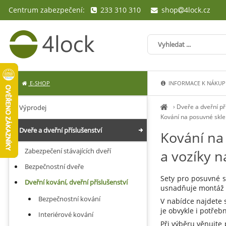
Centrum zabezpečení:
233 310 310
shop
4lock.cz
E-SHOP
INFORMACE K NÁKUP
›
Dveře a dveřní př
Výprodej
Kování na posuvné skl
Dveře a dveřní příslušenství
Kování na
Zabezpečení stávajících dveří
a vozíky 
Bezpečnostní dveře
Sety pro posuvné 
Dveřní kování, dveřní příslušenství
usnadňuje montáž a
Bezpečnostní kování
V nabídce najdete s
je obvykle i potře
Interiérové kování
Při výběru věnujte 