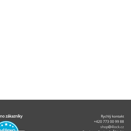
no zákazníky
Rychlý kontakt
+420 773 00 99 88
shop
4lock.cz