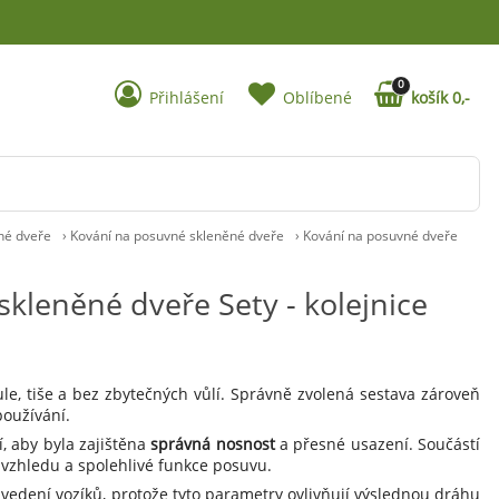
0
Přihlášení
Oblíbené
košík 0,-
né dveře
›
Kování na posuvné skleněné dveře
›
Kování na posuvné dveře
kleněné dveře Sety - kolejnice
ule, tiše a bez zbytečných vůlí. Správně zvolená sestava zároveň
oužívání.
, aby byla zajištěna
správná nosnost
a přesné usazení. Součástí
 vzhledu a spolehlivé funkce posuvu.
edení vozíků, protože tyto parametry ovlivňují výslednou dráhu