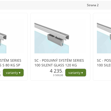
Strana 2
YSTÉM SERIES
SC - POSUVNÝ SYSTÉM SERIES
SC - PO
S S 80 KG SP
100 SILENT GLASS 120 KG
100 SIL
4 235
,-
,-
0
3 500,00