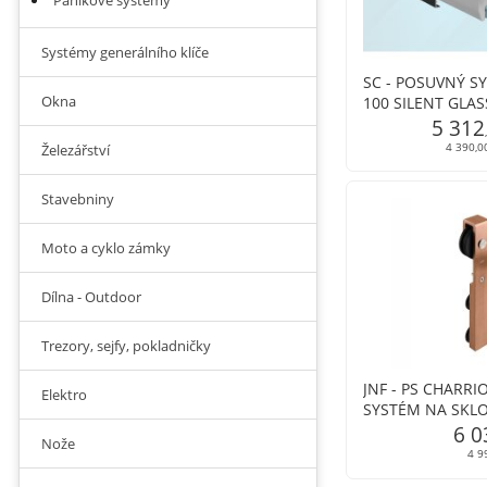
Panikové systémy
Systémy generálního klíče
SC - POSUVNÝ S
Okna
100 SILENT GLAS
s krytem na profi
5 312
4 390,0
Železářství
Stavebniny
Moto a cyklo zámky
Dílna - Outdoor
Trezory, sejfy, pokladničky
JNF - PS CHARRI
Elektro
SYSTÉM NA SKLO 
6 0
Nože
4 9