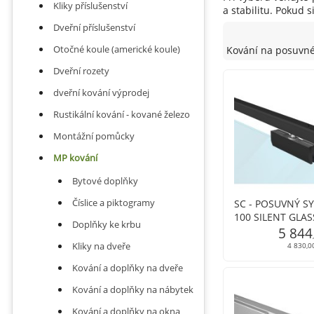
Kliky příslušenství
a stabilitu. Pokud 
Dveřní příslušenství
Otočné koule (americké koule)
Kování na posuvné
Dveřní rozety
dveřní kování výprodej
Rustikální kování - kované železo
Montážní pomůcky
MP kování
Bytové doplňky
Číslice a piktogramy
SC - POSUVNÝ S
100 SILENT GLAS
Doplňky ke krbu
5 844
Kliky na dveře
4 830,0
Kování a doplňky na dveře
Kování a doplňky na nábytek
Kování a doplňky na okna