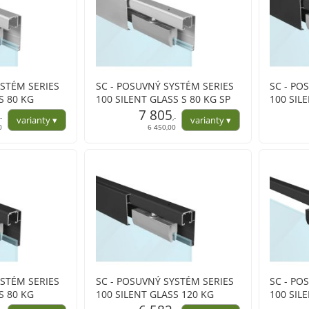
YSTÉM SERIES
SC - POSUVNÝ SYSTÉM SERIES
SC - PO
S 80 KG
100 SILENT GLASS S 80 KG SP
100 SIL
krytem na
s oboustranným krytem na
7 805
s obous
,-
,-
profil
profil
0
6 450,00
YSTÉM SERIES
SC - POSUVNÝ SYSTÉM SERIES
SC - PO
S 80 KG
100 SILENT GLASS 120 KG
100 SIL
krytem na
s oboustranným krytem na