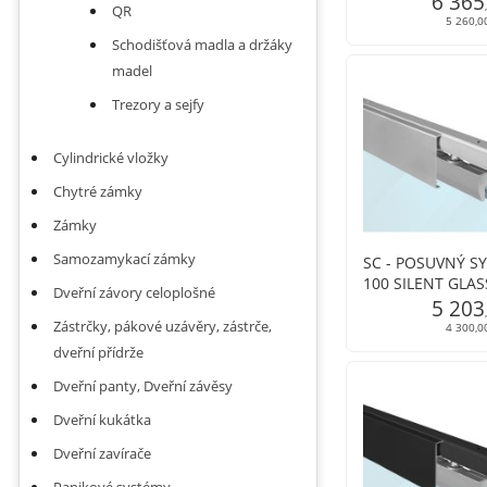
6 365
QR
profil
5 260,0
Schodišťová madla a držáky
madel
Trezory a sejfy
Cylindrické vložky
Chytré zámky
Zámky
Samozamykací zámky
SC - POSUVNÝ S
100 SILENT GLAS
Dveřní závory celoplošné
s krytem na profi
5 203
Zástrčky, pákové uzávěry, zástrče,
4 300,0
dveřní přídrže
Dveřní panty, Dveřní závěsy
Dveřní kukátka
Dveřní zavírače