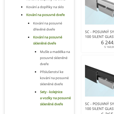
Kování a doplňky na sklo
Kování na posuvné dveře
Kování na posuvné
dřevěné dveře
SC - POSUVNÝ S
100 SILENT GLAS
Kování na posuvné
s oboustranným 
6 244
skleněné dveře
profil
5 160,0
Mušle a madélka na
posuvné skleněné
dveře
Příslušenství ke
kování na posuvné
skleněné dveře
Sety - kolejnice
a vozíky na posuvné
SC - POSUVNÝ S
skleněné dveře
100 SILENT GLAS
s oboustranným 