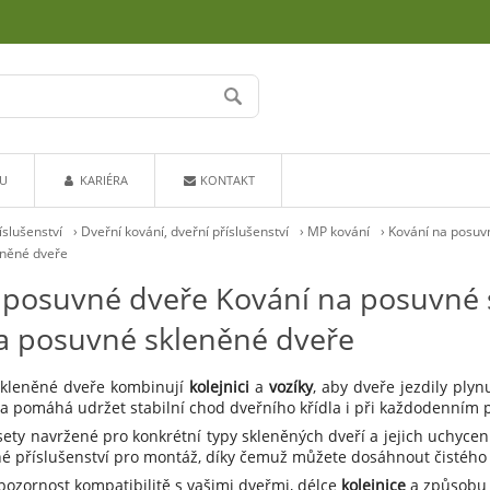
U
KARIÉRA
KONTAKT
íslušenství
›
Dveřní kování, dveřní příslušenství
›
MP kování
›
Kování na posuv
eněné dveře
 posuvné dveře Kování na posuvné s
na posuvné skleněné dveře
skleněné dveře kombinují
kolejnici
a
vozíky
, aby dveře jezdily plyn
 pomáhá udržet stabilní chod dveřního křídla i při každodenním p
ety navržené pro konkrétní typy skleněných dveří a jejich uchycení
bné příslušenství pro montáž, díky čemuž můžete dosáhnout čistého
pozornost kompatibilitě s vašimi dveřmi, délce
kolejnice
a způsobu v