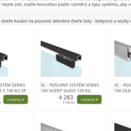
si nejste jistí, zvažte konzultaci podle rozměrů a typu systému, aby
 dveře Kování na posuvné skleněné dveře Sety - kolejnice a vozíky
YSTÉM SERIES
SC - POSUVNÝ SYSTÉM SERIES
SC - PO
S S 100 KG SP
100 SILENT GLASS 120 KG
100 SIL
4 283
s obous
,-
,-
profil
0
3 540,00