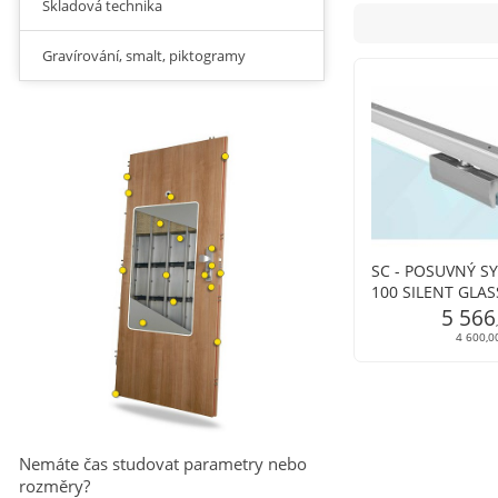
Skladová technika
Gravírování, smalt, piktogramy
SC - POSUVNÝ S
100 SILENT GLAS
5 566
4 600,0
Nemáte čas studovat parametry nebo
rozměry?