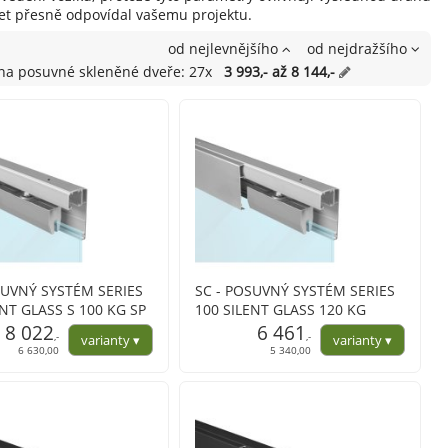
 set přesně odpovídal vašemu projektu.
od nejlevnějšího
od nejdražšího
 na posuvné skleněné dveře: 27x
3 993,- až 8 144,-
SUVNÝ SYSTÉM SERIES
SC - POSUVNÝ SYSTÉM SERIES
ENT GLASS S 100 KG SP
100 SILENT GLASS 120 KG
tranným krytem na
8 022
s oboustranným krytem na
6 461
,-
,-
profil
6 630,00
5 340,00