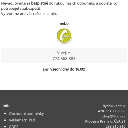
Nevadí.
Svěřte se
bezplatně
do rukou našich odborníků a popište, co
potřebujete zabezpečit.
Vytvoříme pro vás řešení na míru.
nebo
Volejte
774 568 883
(jen 
všední dny do 18.00)
Info
Rychlý kontakt
+420 773 00 99 88
Obchodní podmínky
shop
4lock.cz
Reklamační řád
Prodejna Praha 6, ČSA 21
GDPR
233 310 310