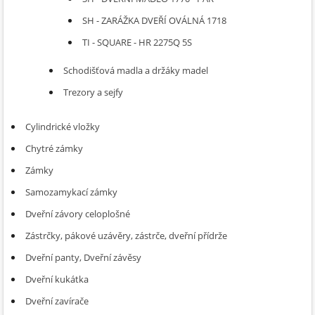
SH - ZARÁŽKA DVEŘÍ OVÁLNÁ 1718
TI - SQUARE - HR 2275Q 5S
Schodišťová madla a držáky madel
Trezory a sejfy
Cylindrické vložky
Chytré zámky
Zámky
Samozamykací zámky
Dveřní závory celoplošné
Zástrčky, pákové uzávěry, zástrče, dveřní přídrže
Dveřní panty, Dveřní závěsy
Dveřní kukátka
Dveřní zavírače