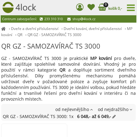
0
košík 0,-
Centrum zabezpečení:
233 310 310
shop
4lock.cz
›
Dveře a dveřní příslušenství
›
Dveřní kování, dveřní příslušenství
›
MP
kování
›
QR
›
QR GZ - SAMOZAVÍRAČ TS 3000
QR GZ - SAMOZAVÍRAČ TS 3000
GZ - SAMOZAVÍRAČ TS 3000 je praktické
MP kování
pro dveře,
které zajišťuje spolehlivé samovolné dovírání. Vhodný je pro
použití v rámci kategorie
QR
a doplňuje sortiment dveřního
příslušenství. Díky promyšlenému mechanismu pomáhá
udržovat dveře v požadované poloze a zvyšuje komfort při
každodenním používání. TS 3000 je ideální volbou, pokud hledáte
funkční a trvanlivé řešení pro dveřní kování v interiéru či na
provozních místech.
od nejlevnějšího
od nejdražšího
QR GZ - SAMOZAVÍRAČ TS 3000: 1x
6 048,- až 6 049,-