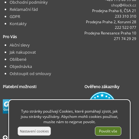
Obchodní podmínky
shop
4lock.cz
Reklamační řád
Prodejna Praha 6, ČSA 21
GDPR
233 310 310
Prodejna Praha 2, Korunní 28
Kontakty
222 522 077
Prodejna Renesance Praha 10
Pro Vás
271 74 29 29
Akční slevy
Jak nakupovat
Oblíbené
Objednávka
Odstoupit od smlouvy
Platební možnosti
Ověřeno zákazníky
Tyto stránky používají Cookies, které pomáhají zjistit, jak
jsou stránky využívány. Abychom mohli cookies používat,
musíte nám to nejprve povolit.