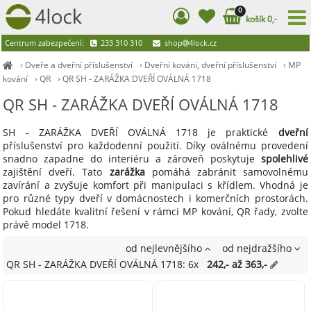
0
košík 0,-
Centrum zabezpečení:
233 310 310
shop
4lock.cz
›
Dveře a dveřní příslušenství
›
Dveřní kování, dveřní příslušenství
›
MP
kování
›
QR
›
QR SH - ZARÁŽKA DVEŘÍ OVÁLNÁ 1718
QR SH - ZARÁŽKA DVEŘÍ OVÁLNÁ 1718
SH - ZARÁŽKA DVEŘÍ OVÁLNÁ 1718 je praktické
dveřní
příslušenství pro každodenní použití. Díky oválnému provedení
snadno zapadne do interiéru a zároveň poskytuje
spolehlivé
zajištění dveří. Tato
zarážka
pomáhá zabránit samovolnému
zavírání a zvyšuje komfort při manipulaci s křídlem. Vhodná je
pro různé typy dveří v domácnostech i komerčních prostorách.
Pokud hledáte kvalitní řešení v rámci MP kování, QR řady, zvolte
právě model 1718.
od nejlevnějšího
od nejdražšího
QR SH - ZARÁŽKA DVEŘÍ OVÁLNÁ 1718: 6x
242,- až 363,-