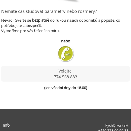
Nemáte čas studovat parametry nebo rozměry?
Nevadí.
Svěřte se
bezplatně
do rukou našich odborníků a popište, co
potřebujete zabezpečit.
Vytvoříme pro vás řešení na míru.
nebo
Volejte
774 568 883
(jen 
všední dny do 18.00)
Info
Rychlý kontakt
+420 773 00 99 88