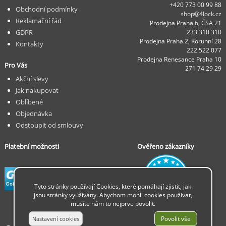
+420 773 00 99 88
Obchodní podmínky
shop
4lock.cz
Reklamační řád
Prodejna Praha 6, ČSA 21
GDPR
233 310 310
Prodejna Praha 2, Korunní 28
Kontakty
222 522 077
Prodejna Renesance Praha 10
Pro Vás
271 74 29 29
Akční slevy
Jak nakupovat
Oblíbené
Objednávka
Odstoupit od smlouvy
Platební možnosti
Ověřeno zákazníky
Tyto stránky používají Cookies, které pomáhají zjistit, jak
jsou stránky využívány. Abychom mohli cookies používat,
musíte nám to nejprve povolit.