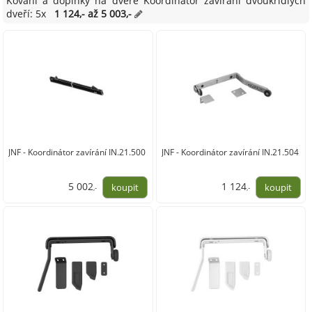
Kování a doplňky na dveře Koordinátor zavírání dvoukřídlých
dveří: 5x
1 124,- až 5 003,-
JNF - Koordinátor zavírání IN.21.500
JNF - Koordinátor zavírání IN.21.504
5 002
1 124
,-
,-
4 134,00
929,00