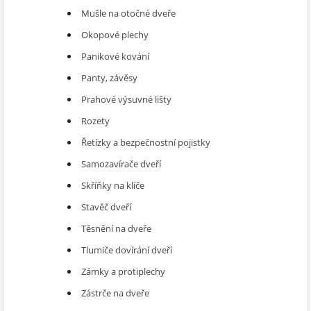
Mušle na otočné dveře
Okopové plechy
Panikové kování
Panty, závěsy
Prahové výsuvné lišty
Rozety
Řetízky a bezpečnostní pojistky
Samozavírače dveří
Skříňky na klíče
Stavěč dveří
Těsnění na dveře
Tlumiče dovírání dveří
Zámky a protiplechy
Zástrče na dveře