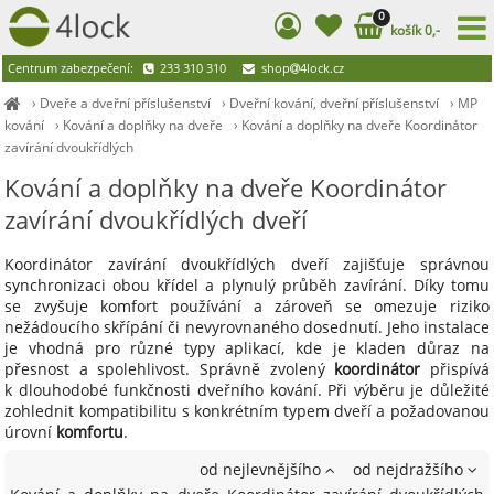
0
košík 0,-
Centrum zabezpečení:
233 310 310
shop
4lock.cz
›
Dveře a dveřní příslušenství
›
Dveřní kování, dveřní příslušenství
›
MP
kování
›
Kování a doplňky na dveře
›
Kování a doplňky na dveře Koordinátor
zavírání dvoukřídlých
Kování a doplňky na dveře Koordinátor
zavírání dvoukřídlých dveří
Koordinátor zavírání dvoukřídlých dveří zajišťuje správnou
synchronizaci obou křídel a plynulý průběh zavírání. Díky tomu
se zvyšuje komfort používání a zároveň se omezuje riziko
nežádoucího skřípání či nevyrovnaného dosednutí. Jeho instalace
je vhodná pro různé typy aplikací, kde je kladen důraz na
přesnost a spolehlivost. Správně zvolený
koordinátor
přispívá
k dlouhodobé funkčnosti dveřního kování. Při výběru je důležité
zohlednit kompatibilitu s konkrétním typem dveří a požadovanou
úrovní
komfortu
.
od nejlevnějšího
od nejdražšího