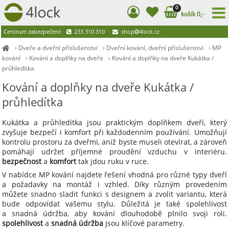
0
košík 0,-
Centrum zabezpečení:
233 310 310
shop
4lock.cz
›
Dveře a dveřní příslušenství
›
Dveřní kování, dveřní příslušenství
›
MP
kování
›
Kování a doplňky na dveře
›
Kování a doplňky na dveře Kukátka /
průhledítka
Kování a doplňky na dveře Kukátka /
průhledítka
Kukátka a průhledítka jsou praktickým doplňkem dveří, který
zvyšuje bezpečí i komfort při každodenním používání. Umožňují
kontrolu prostoru za dveřmi, aniž byste museli otevírat, a zároveň
pomáhají udržet příjemné proudění vzduchu v interiéru.
bezpečnost
a
komfort
tak jdou ruku v ruce.
V nabídce MP kování najdete řešení vhodná pro různé typy dveří
a požadavky na montáž i vzhled. Díky různým provedením
můžete snadno sladit funkci s designem a zvolit variantu, která
bude odpovídat vašemu stylu. Důležitá je také spolehlivost
a snadná údržba, aby kování dlouhodobě plnilo svoji roli.
spolehlivost
a
snadná údržba
jsou klíčové parametry.