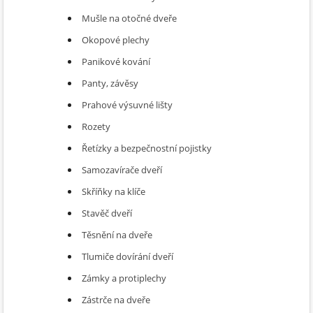
Mušle na otočné dveře
Okopové plechy
Panikové kování
Panty, závěsy
Prahové výsuvné lišty
Rozety
Řetízky a bezpečnostní pojistky
Samozavírače dveří
Skříňky na klíče
Stavěč dveří
Těsnění na dveře
Tlumiče dovírání dveří
Zámky a protiplechy
Zástrče na dveře