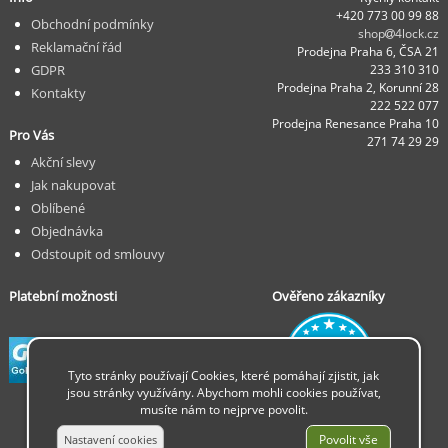
+420 773 00 99 88
Obchodní podmínky
shop
4lock.cz
Reklamační řád
Prodejna Praha 6, ČSA 21
GDPR
233 310 310
Prodejna Praha 2, Korunní 28
Kontakty
222 522 077
Prodejna Renesance Praha 10
Pro Vás
271 74 29 29
Akční slevy
Jak nakupovat
Oblíbené
Objednávka
Odstoupit od smlouvy
Platební možnosti
Ověřeno zákazníky
Tyto stránky používají Cookies, které pomáhají zjistit, jak
jsou stránky využívány. Abychom mohli cookies používat,
musíte nám to nejprve povolit.