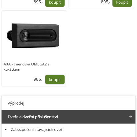
895
895
,-
,-
740,00
740,00
AXA - Jmenovka OMEGA2 s
kukátkem
986
,-
815,00
Výprodej
Dveře a dveřní příslušenství
Zabezpečení stávajících dveří