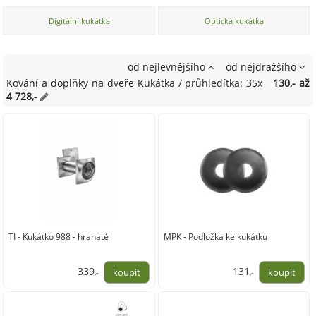
Digitální kukátka
Optická kukátka
od nejlevnějšího
od nejdražšího
Kování a doplňky na dveře Kukátka / průhledítka: 35x
130,- až
4 728,-
TI - Kukátko 988 - hranaté
MPK - Podložka ke kukátku
339
131
,-
,-
280,00
108,00