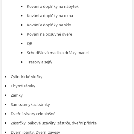
Kování a doplňky na nábytek
Kování a doplňky na okna
Kování a doplňky na sklo
Kování na posuvné dveře
QR
Schodišťová madla a držáky madel
Trezory a sejfy
Cylindrické vložky
Chytré zámky
Zámky
Samozamykací zámky
Dveřní závory celoplošné
Zástrčky, pákové uzávěry, zástrče, dveřní přídrže
Dveřní panty, Dveřní závěsy