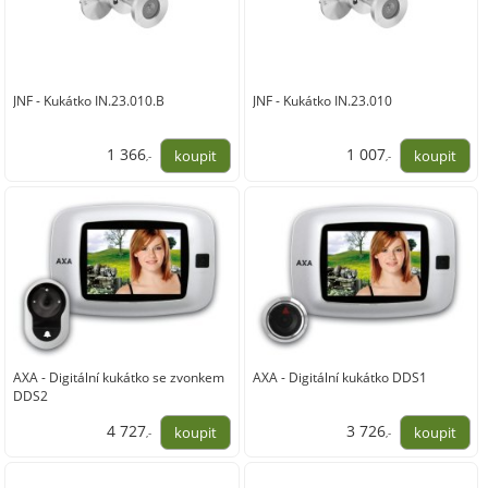
JNF - Kukátko IN.23.010.B
JNF - Kukátko IN.23.010
1 366
1 007
,-
,-
1 129,00
832,00
AXA - Digitální kukátko se zvonkem
AXA - Digitální kukátko DDS1
DDS2
4 727
3 726
,-
,-
3 907,00
3 079,00