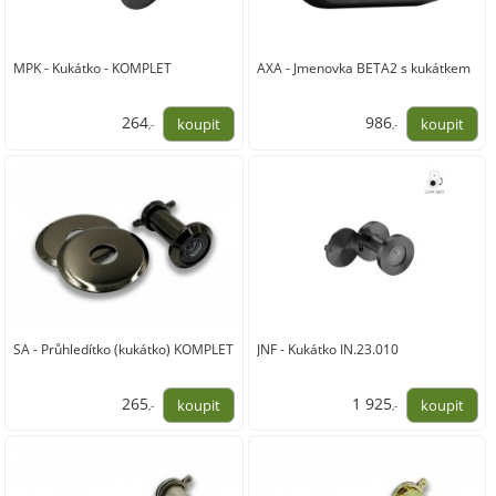
MPK - Kukátko - KOMPLET
AXA - Jmenovka BETA2 s kukátkem
264
986
,-
,-
218,00
815,00
SA - Průhledítko (kukátko) KOMPLET
JNF - Kukátko IN.23.010
265
1 925
,-
,-
219,00
1 591,00