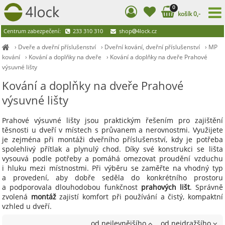
0
košík 0,-
Centrum zabezpečení:
233 310 310
shop
4lock.cz
›
Dveře a dveřní příslušenství
›
Dveřní kování, dveřní příslušenství
›
MP
kování
›
Kování a doplňky na dveře
›
Kování a doplňky na dveře Prahové
výsuvné lišty
Kování a doplňky na dveře Prahové
výsuvné lišty
Prahové výsuvné lišty jsou praktickým řešením pro zajištění
těsnosti u dveří v místech s průvanem a nerovnostmi. Využijete
je zejména při montáži dveřního příslušenství, kdy je potřeba
spolehlivý přítlak a plynulý chod. Díky své konstrukci se lišta
vysouvá podle potřeby a pomáhá omezovat proudění vzduchu
i hluku mezi místnostmi. Při výběru se zaměřte na vhodný typ
a provedení, aby dobře seděla do konkrétního prostoru
a podporovala dlouhodobou funkčnost
prahových lišt
. Správně
zvolená
montáž
zajistí komfort při používání a čistý, kompaktní
vzhled u dveří.
od nejlevnějšího
od nejdražšího