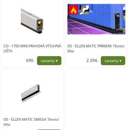
CO - 1700 MINI PRAHOVÁ VÝSUVNÁ
OS - ELLEN MATIC PRIMERA Těsnicí
LIŠTA
lišta
690
2 294
,-
,-
570,00
1 896,00
OS - ELLEN MATIC OMEGA Těsnicí
lišta