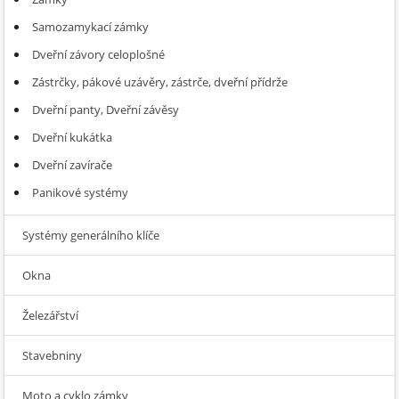
Samozamykací zámky
Dveřní závory celoplošné
Zástrčky, pákové uzávěry, zástrče, dveřní přídrže
Dveřní panty, Dveřní závěsy
Dveřní kukátka
Dveřní zavírače
Panikové systémy
Systémy generálního klíče
Okna
Železářství
Stavebniny
Moto a cyklo zámky