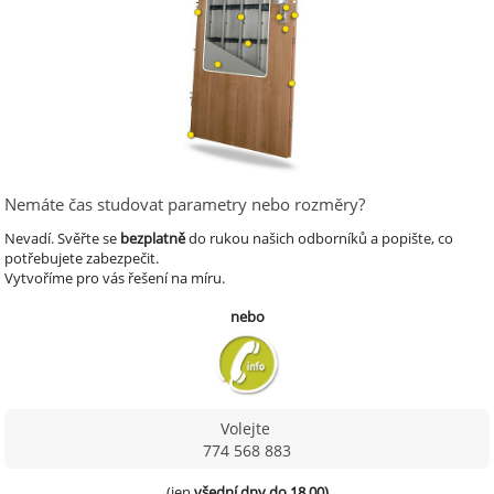
Nemáte čas studovat parametry nebo rozměry?
Nevadí.
Svěřte se
bezplatně
do rukou našich odborníků a popište, co
potřebujete zabezpečit.
Vytvoříme pro vás řešení na míru.
nebo
Volejte
774 568 883
(jen 
všední dny do 18.00)