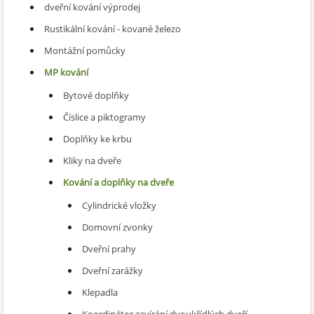
dveřní kování výprodej
Rustikální kování - kované železo
Montážní pomůcky
MP kování
Bytové doplňky
Číslice a piktogramy
Doplňky ke krbu
Kliky na dveře
Kování a doplňky na dveře
Cylindrické vložky
Domovní zvonky
Dveřní prahy
Dveřní zarážky
Klepadla
Koordinátor zavírání dvoukřídlých dveří