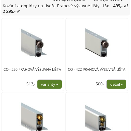
Kování a doplňky na dveře Prahové výsuvné lišty: 13x
499,- až
2 295,-
CO - 520 PRAHOVÁ VÝSUVNÁ LIŠTA
CO - 422 PRAHOVÁ VÝSUVNÁ LIŠTA
513
500
,-
,-
424,00
413,00