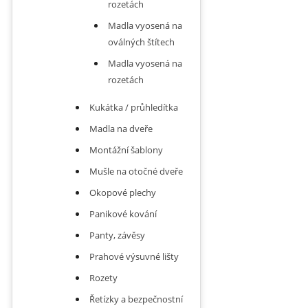
rozetách
Madla vyosená na
oválných štítech
Madla vyosená na
rozetách
Kukátka / průhledítka
Madla na dveře
Montážní šablony
Mušle na otočné dveře
Okopové plechy
Panikové kování
Panty, závěsy
Prahové výsuvné lišty
Rozety
Řetízky a bezpečnostní