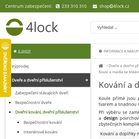
Centrum zabezpečení:
233 310 310
shop
4lock.cz
E-SHOP
INFORMACE K NÁKUP
›
Dveře a dveřní př
Výprodej
Koule a madla ke kliká
Dveře a dveřní příslušenství
Kování a 
Zabezpečení stávajících dveří
Koule přímé jsou p
Bezpečnostní dveře
tvarem a snadnou m
Dveřní kování, dveřní příslušenství
Při výběru se zamě
a
design
povrchové
Bezpečnostní kování
zbytečných komplik
Interiérové kování
Kování a doplňky 