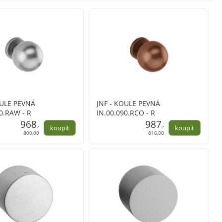
OULE PEVNÁ
JNF - KOULE PEVNÁ
0.RAW - R
IN.00.090.RCO - R
968
987
,-
,-
800,00
816,00