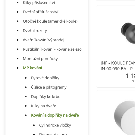
Kliky příslušenství
Dveřní příslušenství
Otočné koule (americké koule)
Dveřní rozety
dveřní kování výprodej
Rustikální kování - kované železo
Montážní pomůcky
JNF - KOULE PEV
MP kování
IN.00.090.BA - R
1 1
Bytové doplňky
9
Číslice a piktogramy
Doplňky ke krbu
Kliky na dveře
Kování a doplňky na dveře
Cylindrické vložky
Domovní zvonky