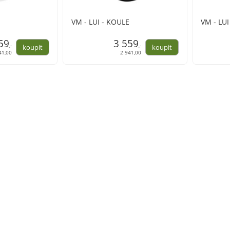
VM - LUI - KOULE
VM - LUI
59
3 559
,-
,-
41,00
2 941,00