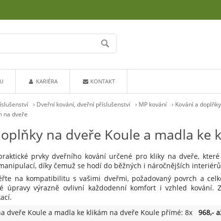
U
KARIÉRA
KONTAKT
íslušenství
›
Dveřní kování, dveřní příslušenství
›
MP kování
›
Kování a doplňk
m na dveře
doplňky na dveře Koule a madla ke 
raktické prvky dveřního kování určené pro kliky na dveře, které
anipulací, díky čemuž se hodí do běžných i náročnějších interiérů
řte na kompatibilitu s vašimi dveřmi, požadovaný povrch a celk
 úpravy výrazně ovlivní každodenní komfort i vzhled kování
ací.
na dveře Koule a madla ke klikám na dveře Koule přímé: 8x
968,- a