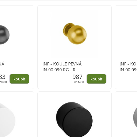
NÁ
JNF - KOULE PEVNÁ
JNF - K
IN.00.090.RG - R
IN.00.09
83
987
,-
,-
78,00
816,00