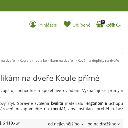
0
Přihlášení
Oblíbené
košík 0,-
y na dveře
›
Koule a madla ke klikám na dveře
›
Kování a doplňky na dveře
klikám na dveře Koule přímé
 zajišťují pohodlné a spolehlivé ovládání. Vyznačují se přímým
.
ový styl. Správně zvolená
kvalita
materiálu,
ergonomie
úchopu
. Zároveň nezapomeňte na
montáž
, aby instalace proběhla bez
ž 6 110,-
od nejlevnějšího
od nejdražšího