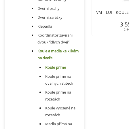
Dveřní prahy
VM - LUI - KOULE
Dveřní zarážky
3 5
Klepadla
2 9
Koordinátor zavírání
dvoukřídlých dveří
Koule a madla ke klikám
na dveře
Koule přímé
Koule přímé na
oválných štítech
Koule přímé na
rozetách
Koule vyosené na
rozetách
Madla přímá na