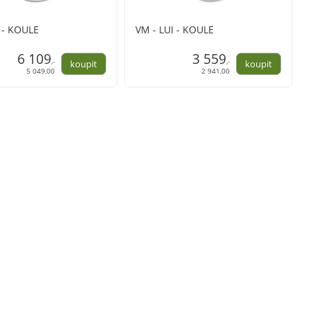
 - KOULE
VM - LUI - KOULE
6 109
3 559
,-
,-
5 049,00
2 941,00