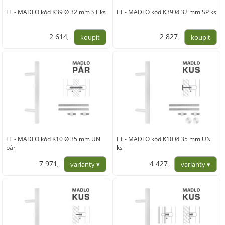
FT - MADLO kód K39 Ø 32 mm ST ks
FT - MADLO kód K39 Ø 32 mm SP ks
2 614
2 827
,-
,-
2 160,00
2 336,00
FT - MADLO kód K10 Ø 35 mm UN
FT - MADLO kód K10 Ø 35 mm UN
pár
ks
7 971
4 427
,-
,-
6 588,00
3 659,00