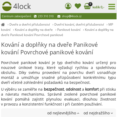
0
košík 0,-
Centrum zabezpečení:
233 310 310
shop
4lock.cz
›
Dveře a dveřní příslušenství
›
Dveřní kování, dveřní příslušenství
›
MP
kování
›
Kování a doplňky na dveře
›
Panikové kování
›
Kování a doplňky na
dveře Panikové kování Povrchové panikové
Kování a doplňky na dveře Panikové
kování Povrchové panikové kování
Povrchové panikové kování je typ dveřního kování určený pro
nouzové únikové trasy, které vyžadují rychlou a spolehlivou
obsluhu. Díky svému provedení na povrchu dveří usnadňuje
montáž a umožňuje snadné přizpůsobení konkrétnímu typu
dveří včetně zohlednění požadavků na bezpečnost.
U výběru se zaměřte na
bezpečnost
,
odolnost
a
komfort
při stisku
a návratu mechanismu. Správně zvolené povrchové panikové
kování pomáhá zajistit plynulou evakuaci, dlouhou životnost
v provozu a konzistentní funkčnost i při častém používání.
od nejlevnějšího
od nejdražšího