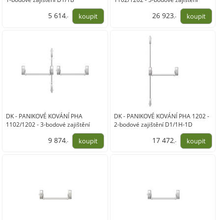
D2/1H-1D-1B
5 614
26 923
,-
,-
4 640,00
22 250,00
DK - PANIKOVÉ KOVÁNÍ PHA
DK - PANIKOVÉ KOVÁNÍ PHA 1202 -
1102/1202 - 3-bodové zajištění
2-bodové zajištění D1/1H-1D
D2/1H-1D-1B
9 874
17 472
,-
,-
8 160,00
14 440,00