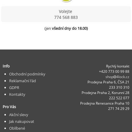
Volejte
774 568 883
(jen 
všední dny do 18.00)
Info
Rychlý kontakt
+420 773 00 99 88
Obchodní podmínky
shop
4lock.cz
Reklamační řád
Prodejna Praha 6, ČSA 21
GDPR
233 310 310
Prodejna Praha 2, Korunní 28
Kontakty
222 522 077
Prodejna Renesance Praha 10
Pro Vás
271 74 29 29
Akční slevy
Jak nakupovat
Oblíbené