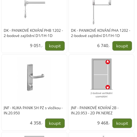
DK - PANIKOVÉ KOVÁNÍ PHB 1202 -
DK - PANIKOVÉ KOVÁNÍ PHA 1202 -
2-bodové zajištění D1/1H-1D
2-bodové zajištění D1/1H-1D
9 051
6 740
,-
,-
7 480,00
5 570,00
JNF - KLIKA PANIK SH PZ s vložkou -
JNF - PANIKOVÉ KOVÁNÍ 2B -
IN.20.950
IN.20.953 - 2D PK NEREZ
4 358
9 468
,-
,-
3 602,00
7 825,00