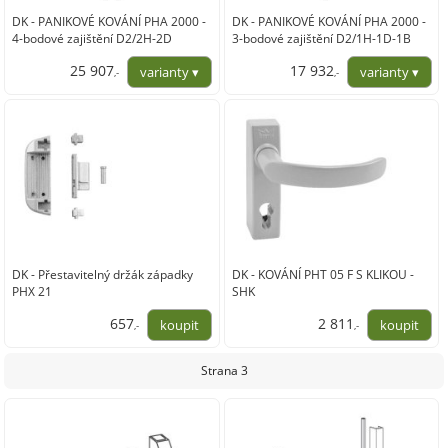
DK - PANIKOVÉ KOVÁNÍ PHA 2000 -
DK - PANIKOVÉ KOVÁNÍ PHA 2000 -
4-bodové zajištění D2/2H-2D
3-bodové zajištění D2/1H-1D-1B
25 907
17 932
,-
,-
21 411,00
14 820,00
DK - Přestavitelný držák západky
DK - KOVÁNÍ PHT 05 F S KLIKOU -
PHX 21
SHK
657
2 811
,-
,-
543,00
2 323,00
Strana 3