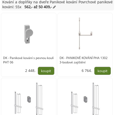
Kování a doplňky na dveře Panikové kování Povrchové panikové
kování: 55x
562,- až 50 409,-
DK - Panikové kování s pevnou koulí
DK - PANIKOVÉ KOVÁNÍ PHA 1302
PHT 06
3-bodové zajištění
2 448
6 764
,-
,-
2 023,00
5 590,00