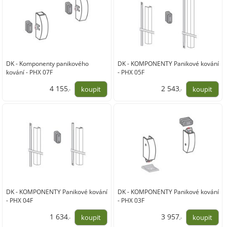
DK - Komponenty panikového
DK - KOMPONENTY Panikové kování
kování - PHX 07F
- PHX 05F
4 155
2 543
,-
,-
3 434,00
2 102,00
DK - KOMPONENTY Panikové kování
DK - KOMPONENTY Panikové kování
- PHX 04F
- PHX 03F
1 634
3 957
,-
,-