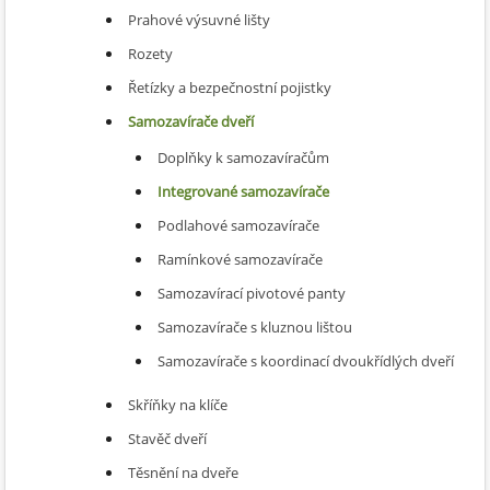
Prahové výsuvné lišty
Rozety
Řetízky a bezpečnostní pojistky
Samozavírače dveří
Doplňky k samozavíračům
Integrované samozavírače
Podlahové samozavírače
Ramínkové samozavírače
Samozavírací pivotové panty
Samozavírače s kluznou lištou
Samozavírače s koordinací dvoukřídlých dveří
Skříňky na klíče
Stavěč dveří
Těsnění na dveře