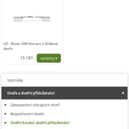
GZ - Boxer ISM lišta pro 2-křídlové
dveře
15 187
,-
12 551,00
Výprodej
Dveře a dveřní příslušenství
Zabezpečení stávajících dveří
Bezpečnostní dveře
Dveřní kování, dveřní příslušenství