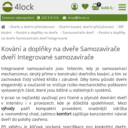
0
košík 0,-
Centrum zabezpečení:
233 310 310
shop
4lock.cz
›
Dveře a dveřní příslušenství
›
Dveřní kování, dveřní příslušenství
›
MP
kování
›
Kování a doplňky na dveře
›
Samozavírače dveří
›
Kování a doplňky
na dveře Samozavírače dveří Integrované
Kování a doplňky na dveře Samozavírače
dveří Integrované samozavírače
Integrované samozavírače jsou řešením, kdy je samozavírací
mechanismus skrytý přímo v konstrukci dveřního kování, a tím se
zachovává čistý vzhled křídla i zárubně. Díky tomu působí dveře
elegantněji a současně se snižuje riziko mechanického poškození
vystavených částí, které jsou běžné u viditelných systémů.
V praxi se nejčastěji využívají pro řízené a plynulé dovírání dveří
v interiéru i v provozech, kde je důležitá spolehlivost. Mezi
výhody
patří kompaktní provedení, snadnější údržba
a rovnoměrný chod, zatímco
komfort
zajišťuje konzistentní návrat
dveří do polohy zavřeno.
Při výběru je klíčová správná specifikace pro konkrétní dveře,