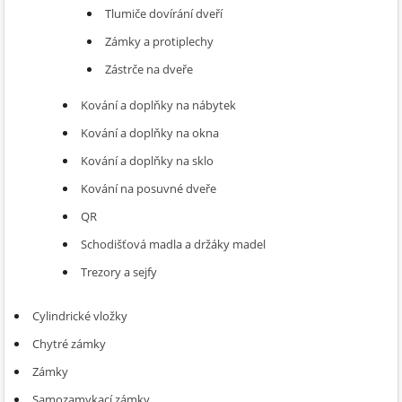
Tlumiče dovírání dveří
Zámky a protiplechy
Zástrče na dveře
Kování a doplňky na nábytek
Kování a doplňky na okna
Kování a doplňky na sklo
Kování na posuvné dveře
QR
Schodišťová madla a držáky madel
Trezory a sejfy
Cylindrické vložky
Chytré zámky
Zámky
Samozamykací zámky