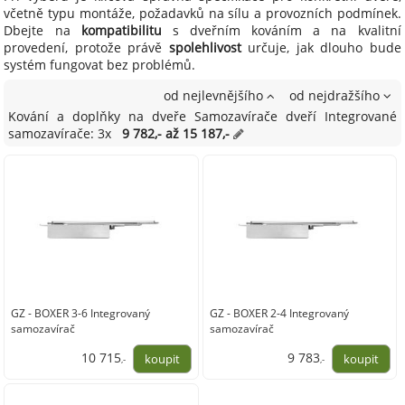
včetně typu montáže, požadavků na sílu a provozních podmínek.
Dbejte na
kompatibilitu
s dveřním kováním a na kvalitní
provedení, protože právě
spolehlivost
určuje, jak dlouho bude
systém fungovat bez problémů.
od nejlevnějšího
od nejdražšího
Kování a doplňky na dveře Samozavírače dveří Integrované
samozavírače: 3x
9 782,- až 15 187,-
GZ - BOXER 3-6 Integrovaný
GZ - BOXER 2-4 Integrovaný
samozavírač
samozavírač
10 715
9 783
,-
,-
8 855,00
8 085,00