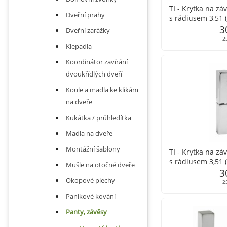
TI - Krytka na zá
Dveřní prahy
s rádiusem 3,51 
3
Dveřní zarážky
2
Klepadla
Koordinátor zavírání
dvoukřídlých dveří
Koule a madla ke klikám
na dveře
Kukátka / průhledítka
Madla na dveře
Montážní šablony
TI - Krytka na zá
s rádiusem 3,51 
Mušle na otočné dveře
3
Okopové plechy
2
Panikové kování
Panty, závěsy