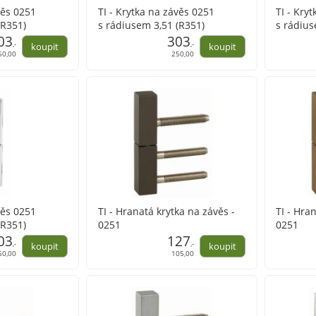
věs 0251
TI - Krytka na závěs 0251
TI - Kry
(R351)
s rádiusem 3,51 (R351)
s rádius
03
303
,-
,-
50,00
250,00
věs 0251
TI - Hranatá krytka na závěs -
TI - Hra
(R351)
0251
0251
03
127
,-
,-
50,00
105,00