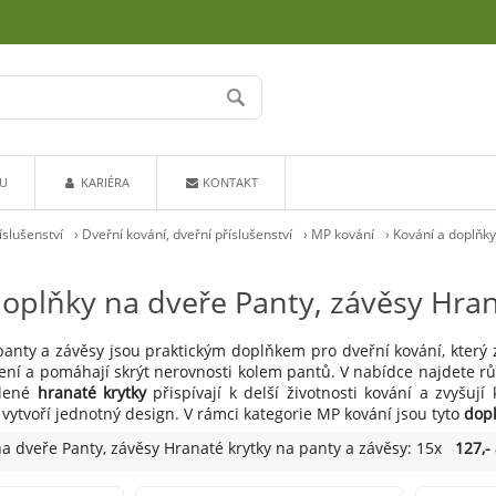
U
KARIÉRA
KONTAKT
íslušenství
›
Dveřní kování, dveřní příslušenství
›
MP kování
›
Kování a doplňk
doplňky na dveře Panty, závěsy Hran
panty a závěsy jsou praktickým doplňkem pro dveřní kování, který z
ení a pomáhají skrýt nerovnosti kolem pantů. V nabídce najdete 
olené
hranaté krytky
přispívají k delší životnosti kování a zvyšují
 vytvoří jednotný design. V rámci kategorie MP kování jsou tyto
dop
a dveře Panty, závěsy Hranaté krytky na panty a závěsy: 15x
127,-