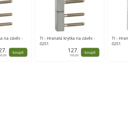
ka na závěs -
TI - Hranatá krytka na závěs -
TI - Hra
0251
0251
27
127
,-
,-
05,00
105,00