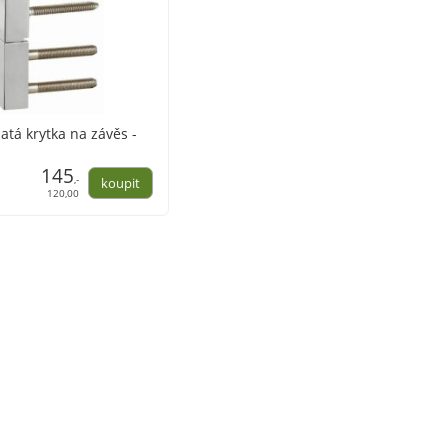
natá krytka na závěs -
145
,-
120,00