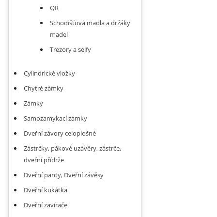
QR
Schodišťová madla a držáky
madel
Trezory a sejfy
Cylindrické vložky
Chytré zámky
Zámky
Samozamykací zámky
Dveřní závory celoplošné
Zástrčky, pákové uzávěry, zástrče,
dveřní přídrže
Dveřní panty, Dveřní závěsy
Dveřní kukátka
Dveřní zavírače