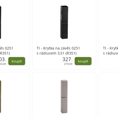
věs 0251
TI - Krytka na závěs 0251
TI - Kry
(R351)
s rádiusem 3,51 (R351)
s rádius
03
327
,-
,-
50,00
270,00