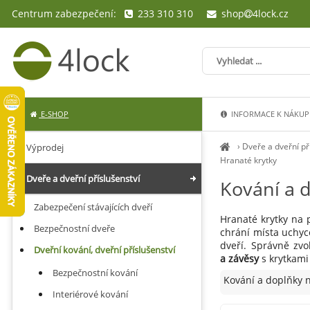
Centrum zabezpečení:
233 310 310
shop
4lock.cz
E-SHOP
INFORMACE K NÁKUP
›
Dveře a dveřní př
Výprodej
Hranaté krytky
Dveře a dveřní příslušenství
Kování a 
Zabezpečení stávajících dveří
Hranaté krytky na 
Bezpečnostní dveře
chrání místa uchyc
dveří. Správně zv
Dveřní kování, dveřní příslušenství
a závěsy
s krytkami
Bezpečnostní kování
Kování a doplňky n
Interiérové kování