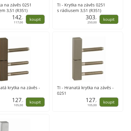
tka na závěs 0251
TI - Krytka na závěs 0251
em 3,51 (R351)
s rádiusem 3,51 (R351)
142
303
,-
,-
117,00
250,00
natá krytka na závěs -
TI - Hranatá krytka na závěs -
0251
127
127
,-
,-
105,00
105,00