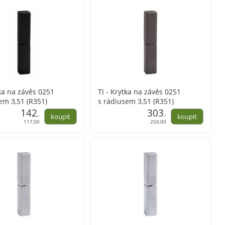
tka na závěs 0251
TI - Krytka na závěs 0251
em 3,51 (R351)
s rádiusem 3,51 (R351)
142
303
,-
,-
117,00
250,00