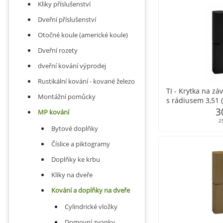
Kliky příslušenství
Dveřní příslušenství
Otočné koule (americké koule)
Dveřní rozety
dveřní kování výprodej
Rustikální kování - kované železo
TI - Krytka na zá
Montážní pomůcky
s rádiusem 3,51 
3
MP kování
2
Bytové doplňky
Číslice a piktogramy
Doplňky ke krbu
Kliky na dveře
Kování a doplňky na dveře
Cylindrické vložky
Domovní zvonky