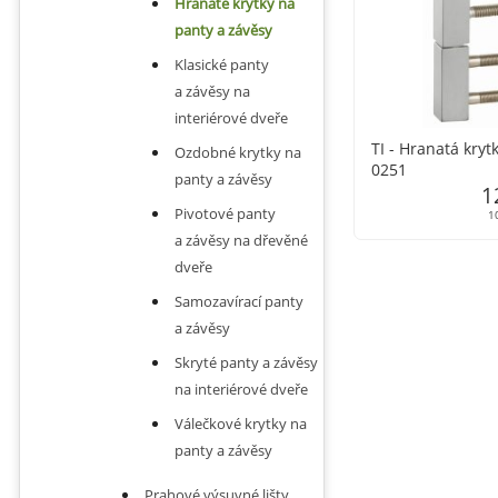
Hranaté krytky na
panty a závěsy
Klasické panty
a závěsy na
interiérové ​​dveře
TI - Hranatá kryt
Ozdobné krytky na
0251
panty a závěsy
1
Pivotové panty
1
a závěsy na dřevěné
dveře
Samozavírací panty
a závěsy
Skryté panty a závěsy
na interiérové ​​dveře
Válečkové krytky na
panty a závěsy
Prahové výsuvné lišty