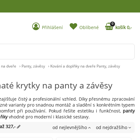
0
Přihlášení
Oblíbené
košík 0,-
y na dveře
›
Panty, závěsy
›
Kování a doplňky na dveře Panty, závěsy
até krytky na panty a závěsy
ajišťuje čistý a profesionální vzhled. Díky přesnému zpracování
různé varianty pro snadnou montáž a sladění s konkrétním typem
 komfort při používání. Pokud řešíte estetiku i funkčnost,
panty
lňky
vhodné pro moderní i klasické sestavy.
 až 327,-
od nejlevnějšího
od nejdražšího