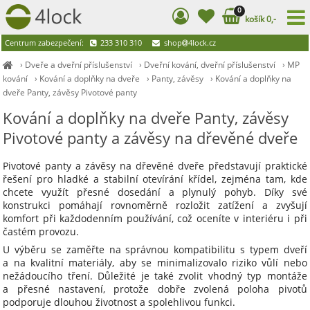
0
košík 0,-
Centrum zabezpečení:
233 310 310
shop
4lock.cz
›
Dveře a dveřní příslušenství
›
Dveřní kování, dveřní příslušenství
›
MP
kování
›
Kování a doplňky na dveře
›
Panty, závěsy
›
Kování a doplňky na
dveře Panty, závěsy Pivotové panty
Kování a doplňky na dveře Panty, závěsy
Pivotové panty a závěsy na dřevěné dveře
Pivotové panty a závěsy na dřevěné dveře představují praktické
řešení pro hladké a stabilní otevírání křídel, zejména tam, kde
chcete využít přesné dosedání a plynulý pohyb. Díky své
konstrukci pomáhají rovnoměrně rozložit zatížení a zvyšují
komfort při každodenním používání, což oceníte v interiéru i při
častém provozu.
U výběru se zaměřte na správnou kompatibilitu s typem dveří
a na kvalitní materiály, aby se minimalizovalo riziko vůlí nebo
nežádoucího tření. Důležité je také zvolit vhodný typ montáže
a přesné nastavení, protože dobře zvolená poloha pivotů
podporuje dlouhou životnost a spolehlivou funkci.