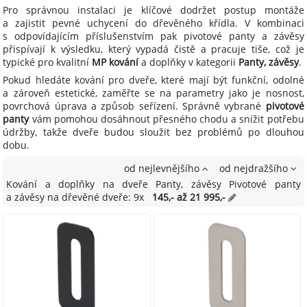
Pro správnou instalaci je klíčové dodržet postup montáže
a zajistit pevné uchycení do dřevěného křídla. V kombinaci
s odpovídajícím příslušenstvím pak pivotové panty a závěsy
přispívají k výsledku, který vypadá čistě a pracuje tiše, což je
typické pro kvalitní
MP kování
a doplňky v kategorii
Panty, závěsy
.
Pokud hledáte kování pro dveře, které mají být funkční, odolné
a zároveň estetické, zaměřte se na parametry jako je nosnost,
povrchová úprava a způsob seřízení. Správně vybrané
pivotové
panty
vám pomohou dosáhnout přesného chodu a snížit potřebu
údržby, takže dveře budou sloužit bez problémů po dlouhou
dobu.
od nejlevnějšího
od nejdražšího
Kování a doplňky na dveře Panty, závěsy Pivotové panty
a závěsy na dřevěné dveře: 9x
145,- až 21 995,-