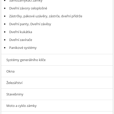
Samozamykací zámky
Dveřní závory celoplošné
Zástrčky, pákové uzávěry, zástrče, dveřní přídrže
Dveřní panty, Dveřní závěsy
Dveřní kukátka
Dveřní zavírače
Panikové systémy
Systémy generálního klíče
Okna
Železářství
Stavebniny
Moto a cyklo zámky