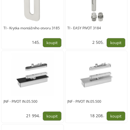
TI - Krytka montážního otvoru 3185
TI - EASY PIVOT 3184
145
2 505
,-
,-
120,00
2 070,00
JNF - PIVOT IN.05.500
JNF - PIVOT IN.05.500
21 994
18 208
,-
,-
18 177,00
15 048,00